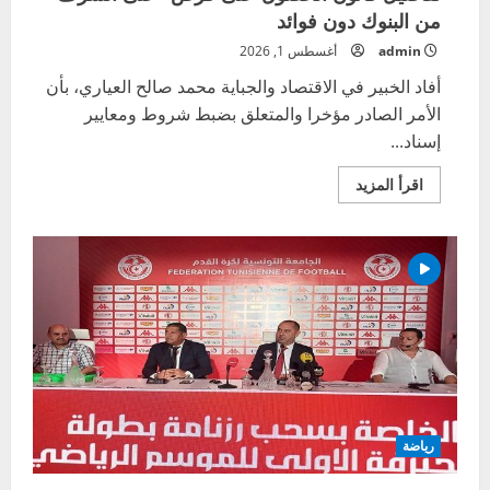
من البنوك دون فوائد
admin
أغسطس 1, 2026
أفاد الخبير في الاقتصاد والجباية محمد صالح العياري، بأن
الأمر الصادر مؤخرا والمتعلق بضبط شروط ومعايير
إسناد...
اقرأ
اقرأ المزيد
المزيد
عن
تفاصيل
قانون
الحصول
على
قرض
“على
الشرف
”
من
البنوك
دون
فوائد
رياضة