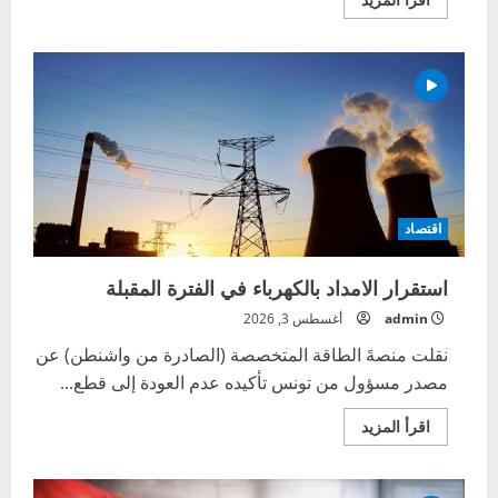
المزيد
عن
فؤاد
علي
:
يجب
طرح
موضوع
الطاقة
النووية
بديلا
للكهرباء
في
تونس
اقتصاد
استقرار الامداد بالكهرباء في الفترة المقبلة
admin
أغسطس 3, 2026
نقلت منصةَ الطاقة المتخصصة (الصادرة من واشنطن) عن
مصدر مسؤول من تونس تأكيده عدم العودة إلى قطع...
اقرأ
اقرأ المزيد
المزيد
عن
استقرار
الامداد