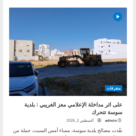
عن
يوسف
البلايلي
يوافق
على
مواصلة
المشوار
مع
الترجي
متفرقات
على اثر مداخلة الإعلامي معز الغريبي : بلدية
سوسة تتحرك
admin
أغسطس 2, 2026
نفّذت مصالح بلدية سوسة، مساء أمس السبت، جملة من