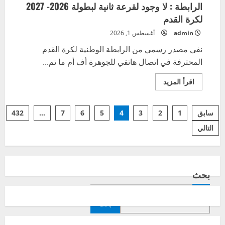
الرابطة : لا وجود لقرعة ثانية لبطولة 2026- 2027
لكرة القدم
admin
أغسطس 1, 2026
نفى مصدر رسمي من الرابطة الوطنية لكرة القدم
المحترفة في اتصال هاتفي للجوهرة أف أم ما تم...
اقرأ
اقرأ المزيد
المزيد
عن
الرابطة
تعدد
:
سابق
1
2
3
4
5
6
7
…
432
لا
وجود
التالي
صفحات
لقرعة
ثانية
لبطولة
المقالات
2026-
2027
لكرة
بحث
القدم
بحث