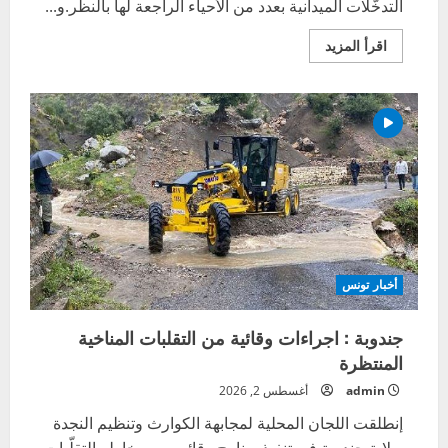
التدخّلات الميدانية بعدد من الأحياء الراجعة لها بالنظر.و...
اقرأ
اقرأ المزيد
المزيد
عن
على
اثر
مداخلة
الإعلامي
معز
الغريبي
:
بلدية
سوسة
تتحرك
أخبار تونس
جندوبة : اجراءات وقائية من التقلبات المناخية
المنتظرة
admin
أغسطس 2, 2026
إنطلقت اللجان المحلية لمجابهة الكوارث وتنظيم النجدة