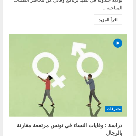
بولاية جندوبة في تنفيذ برنامج وقائي من مخاطر التقلّبات
المناخية...
اقرأ
اقرأ المزيد
المزيد
عن
جندوبة
:
اجراءات
وقائية
من
التقلبات
المناخية
المنتظرة
متفرقات
دراسة : وفايات النساء في تونس مرتفعة مقارنة
بالرجال