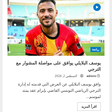
جديدة
في
اسعار
الادوية
تصل
الى
500
بالمائة
رياضة
يوسف البلايلي يوافق على مواصلة المشوار مع
الترجي
admin
أغسطس 2, 2026
وافق يوسف البلايلي عن العرض التي قدمته له إدارة
الترجي الرياضي التونسي القاضي بإبرام عقد يمتد
لموسم...
اقرأ
اقرأ المزيد
المزيد