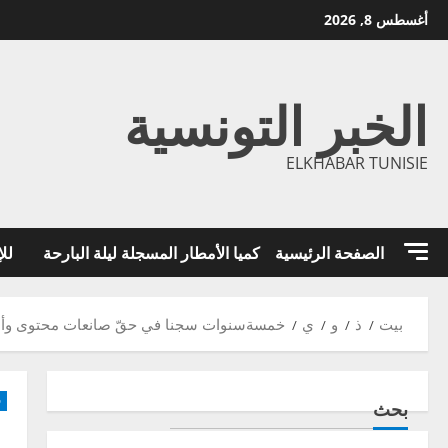
خطي
أغسطس 8, 2026
لى
لمحتوى
الخبر التونسية
ELKHABAR TUNISIE
الصفحة الرئيسية
كميا الأمطار المسجلة ليلة البارحة
للإ
بيت
ذ
و
ي
خمسةسنوات سجنا في حقّ صانعات محتوى وأن
ق
بحث