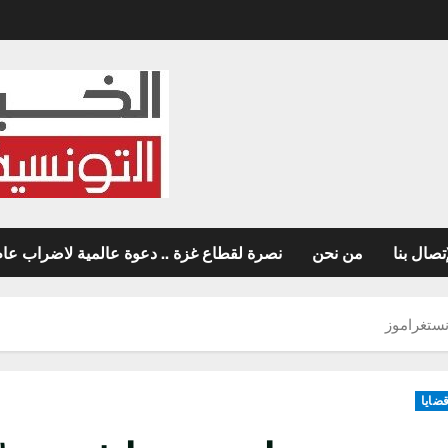
تصال بنا
من نحن
نصرة لقطاع غزة .. دعوة عالمية لاضراب عام غ
ستغراموز
ضايا