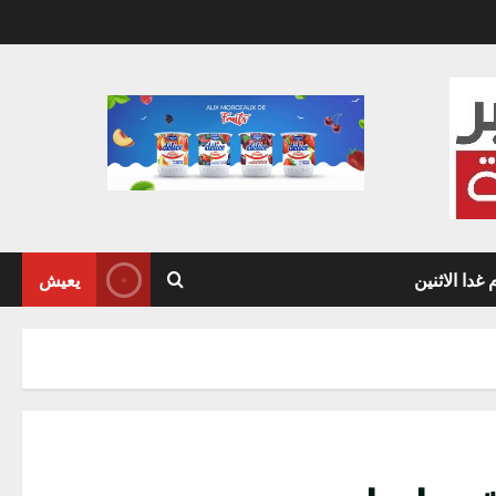
دا الاثنين
يعيش