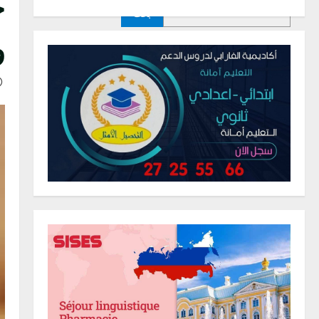
خ
بحث
و