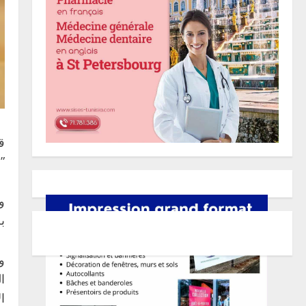
”
و
ب
و
ا
ا