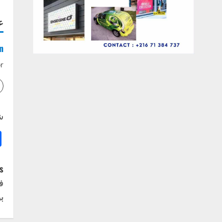
ع
n
r
ش
P
:
ف
o
ب
s