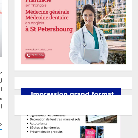
ل
ا
م
ا
ع