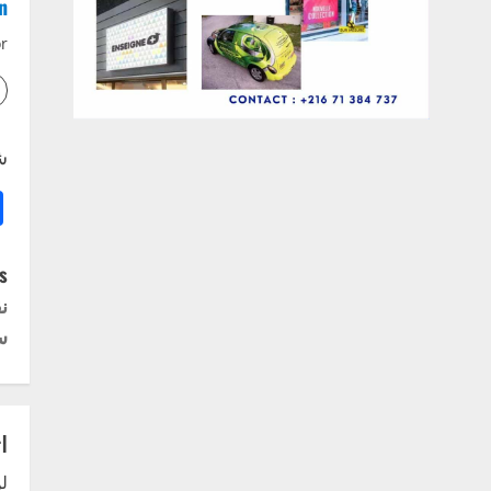
n
r
ش
P
:
ن
o
س
s
t
ا
n
لن