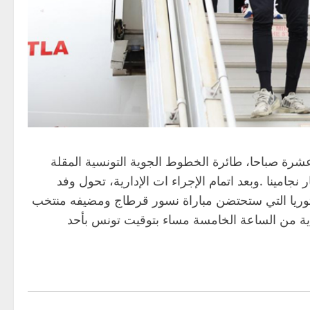
 حدود الساعة الحادية عشرة صباحا، طائرة الخطوط الجوية التونسية المقلة
امينا .وبعد اتمام الإجراء ات الإدارية، تحول وفد
ريتوريا التي ستحتضن مباراة نسور قرطاج ومضيفه منتخب
ية من الساعة الخامسة مساء بتوقيت تونس بأحد