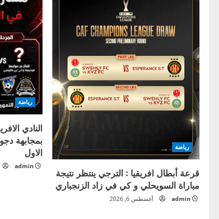
رياضة
النادي الافري
بمجابهة دجول
رياضة
الاول
admin
قرعة أبطال افريقيا : الترجي ينتظر نتيجة
مباراة السويحلي و كي في زاد الزنجباري
admin
أغسطس 6, 2026