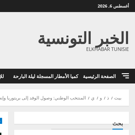
خطي
أغسطس 6, 2026
لى
لمحتوى
الخبر التونسية
ELKHABAR TUNISIE
الصفحة الرئيسية
كميا الأمطار المسجلة ليلة البارحة
للإ
بيت
ذ
و
ي
المنتخب الوطني: وصول الوفد إلى بريتوريا وإن
ر
بحث