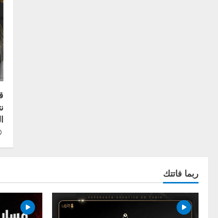
ق
ن
ا
ربما فاتتك