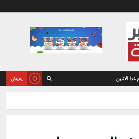
دا الاثنين
يعيش