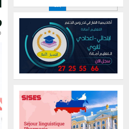
ا
بحث
و