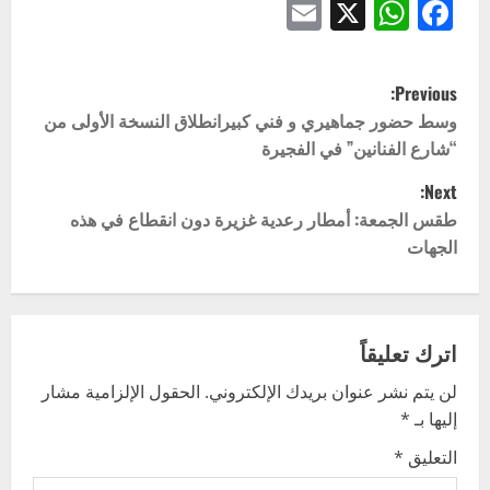
Email
WhatsApp
Facebook
X
P
Previous:
o
وسط حضور جماهيري و فني كبيرانطلاق النسخة الأولى من
“شارع الفنانين” في الفجيرة
s
Next:
t
طقس الجمعة: أمطار رعدية غزيرة دون انقطاع في هذه
الجهات
n
a
v
اترك تعليقاً
لن يتم نشر عنوان بريدك الإلكتروني.
الحقول الإلزامية مشار
i
إليها بـ
*
g
التعليق
*