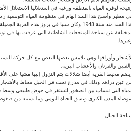
ني مطير وأصبح هذا السد الهام في منظومة المياه التونسية رمزا 
هذا السد منذ سنة 1948 وكان سببا في بروز هذه الق
لمختلفة عن سياحة المنتجعات الشاطئية التي عرفت بها في ت
غيرها.
لأشجار وأوراقها وهي تلامس بعضها البعض مع كل حركة للنسيم ال
الفلين والفرنان والأعشاب البرية.
يضم محيط القرية أيضا شلالات يتم النزول إليها مشيا على الأق
ن عين دراهم وذلك في مدرج نحت في الجبل محاط بالأشجار والن
لمياه التي تنساب بين الصخور لتستقر في حوض طبيعي وسط سك
وضاء المدن الكبرى ونسق الحياة اليومي وما يسببه من ضغوط
ياحة الجبال