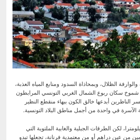
الوارفة الظلال، وبمحاذاة السدود ومنابع المياه العذبة،
ة شموخ سكان ربوع الشمال الغربي التونسي المرابطون
سر الناظرين أبدعها خالق الكون ببهاء منقطع النظير
ة الآسرة في واحدة من أجمل مناطق البلاد التونسية.
دينة بني مطير غرب مدينة تونس العاصمة على بعد 170 كيلومترا، لكن الطرقات الجبلية والغابية الملتوية التي
من عين دراهم أو من معتمدية فرنانة، تجعلها تبدو