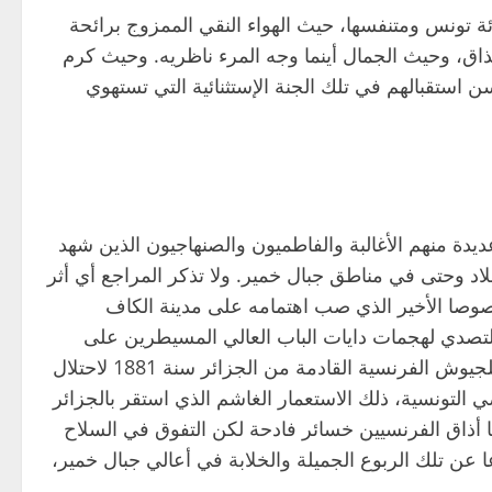
رئة تونس ومتنفسها، حيث الهواء النقي الممزوج برائحة
مذاق، وحيث الجمال أينما وجه المرء ناظريه. وحيث كرم
ن استقبالهم في تلك الجنة الإستثنائية التي تستهوي
ة منهم الأغالبة والفاطميون والصنهاجيون الذين شهد
د وحتى في مناطق جبال خمير. ولا تذكر المراجع أي أثر
صوصا الأخير الذي صب اهتمامه على مدينة الكاف
للتصدي لهجمات دايات الباب العالي المسيطرين على
الجزائر. وتذكر كتب التاريخ التصدي البطولي لقبائل جبال خمير للجيوش الفرنسية القادمة من الجزائر سنة 1881 لاحتلال
التونسية، ذلك الاستعمار الغاشم الذي استقر بالجزائر
أذاق الفرنسيين خسائر فادحة لكن التفوق في السلاح
ا عن تلك الربوع الجميلة والخلابة في أعالي جبال خمير،