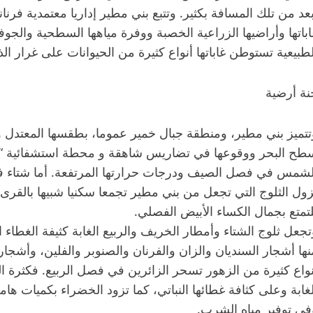
بعد من تلك المسافة بكثير. وتتبع بني مطير إداريا معتمدية فرنا
اباتها وأراضيها الزراعية الخصبة ووفرة مياهها السطحية والجوف
لطبيعية تستوطن غاباتها أنواع كثيرة من الحيوانات على غرار الذئ
نة أرضية
تتميز بني مطير، ومنطقة جبال خمير عموما، بطقسها المعتدل و
طح البحر ووقوعها في تضاريس شاهقة و محطة استشفائية “حمام
لشمس في فصل الصيف ودرجات حرارتها المرتفعة. أما شتاء فإ
زول الثلوج التي تجعل من بني مطير تجمعا سكنيا شبيها بالقرى 
لتمتع بجمال الكساء الأبيض الفصلي.
تجعل ثلوج الشتاء وأمطار الخريف والربيع الغابة كثيفة الغطاء ال
نها أشجار السنديان والزان والفرنان والصنوبر والفلين، وأشجار
نواع كثيرة من الزهور تسحر الزائرين في فصل الربيع. فكثرة
لغابة وعلى كثافة غطائها النباتي، كما تزود الخضراء بكميات هامة
في توفير مياه الشرب.