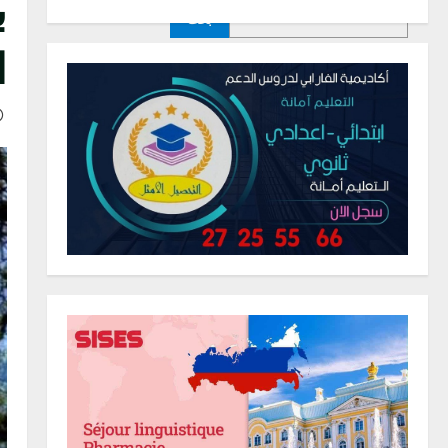
ب
بحث
ا