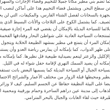
ما تضم بني مطير مكانا جميلا للتخييم وقضاء الإجازات والسه
ن سطح البحر. ويشتمل فضاء التخييم هذا على أماكن لنصب الخ
جهزة بالسخانات لفصل الشتاء القارس، والمكيفات، التي لن يحت
لصيف. كما يشتمل الكوخ على الثلاجات والأثاث البسيط الذي يتن
لائما للسياحة البديلة بالإمكان أن يقضي فيه المرء إجازة صيفية
لمنتجعات السياحية العادية على شواطئ البحار وفنادقها الفخمة.
إمكان المرء أن يتمتع في مطير بمشهد الطبيعة الخلابة ويتجول ف
لى ظهر الدواب، كما بإمكانه أن يمارس رياضة العدو وأن يستنش
الإكليل والزعتر لينعم بصيدلية طبيعية قل نظيرها. كما بإمكان
إمكانه أن يصيد السمك النهري لإقامة حفل شواء له في الليل.
سياحة الجبال أو السياحة البديلة كما يسميها البعض باتت تس
طير ومحيطها قبلة الزوار من مختلف الأعمار والشرائح الاجتم
يضا على البيئة النظيفة حفاظا عن الجسم السليم. كيف لا وزائ
لذهاب إلى مدينة عين دراهم الساحرة وحمام بورقيبة ومحمية ا
برقة حيث لقاء الغابات والجبال بالبحر المترامي.