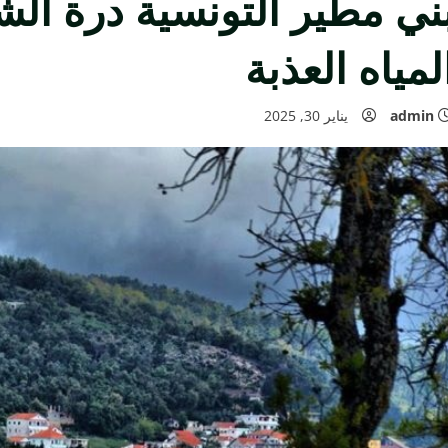
ني مطير التونسية درة الش
لمياه العذبة
admin
يناير 30, 2025