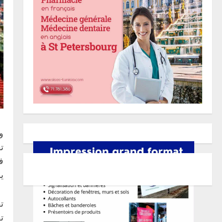
و
ت
ف
ي
ت