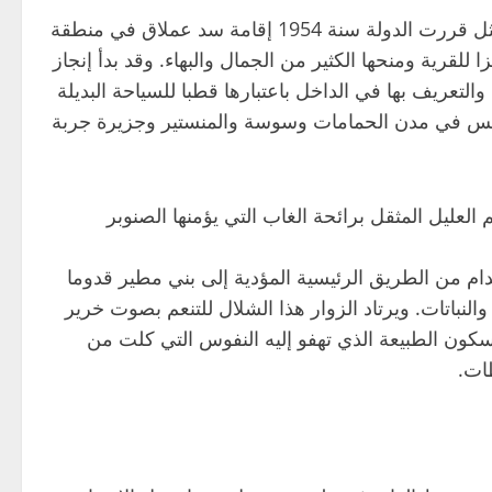
ونتيجة لوفرة المياه بالمنطقة ورغبة في استغلالها الاستغلال الأمثل قررت الدولة سنة 1954 إقامة سد عملاق في منطقة
للقرية ومنحها الكثير من الجمال والبهاء. وقد بدأ إنجاز
رية الجميلة والتعريف بها في الداخل باعتبارها قطبا للسياحة البديلة
ونس في مدن الحمامات وسوسة والمنستير وجزيرة جربة
عليل المثقل برائحة الغاب التي يؤمنها الصنوبر
دام من الطريق الرئيسية المؤدية إلى بني مطير قدوما
باتات. ويرتاد الزوار هذا الشلال للتنعم بصوت خرير
ون الطبيعة الذي تهفو إليه النفوس التي كلت من
ات.