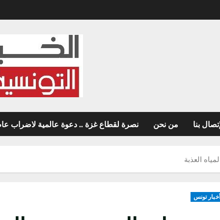
تصال بنا
من نحن
نصرة لقطاع غزة .. دعوة عالمية لاضراب عام غ
مياه العذبة
خبار تونس