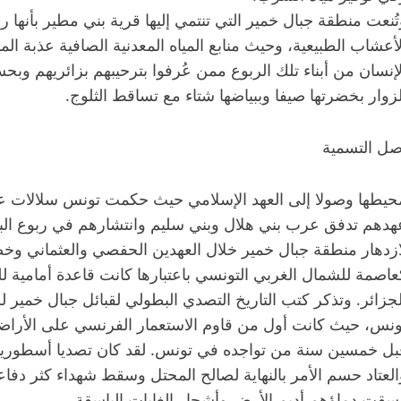
تُنعت منطقة جبال خمير التي تنتمي إليها قرية بني مطير بأنها 
لأعشاب الطبيعية، وحيث منابع المياه المعدنية الصافية عذبة ال
لإنسان من أبناء تلك الربوع ممن عُرفوا بترحيبهم بزائريهم وبحس
لزوار بخضرتها صيفا وببياضها شتاء مع تساقط الثلوج.
صل التسمية
حيطها وصولا إلى العهد الإسلامي حيث حكمت تونس سلالات عديد
هدهم تدفق عرب بني هلال وبني سليم وانتشارهم في ربوع البلا
ازدهار منطقة جبال خمير خلال العهدين الحفصي والعثماني وخ
عاصمة للشمال الغربي التونسي باعتبارها كانت قاعدة أمامية 
ونس، حيث كانت أول من قاوم الاستعمار الفرنسي على الأراضي 
بل خمسين سنة من تواجده في تونس. لقد كان تصديا أسطوريا 
العتاد حسم الأمر بالنهاية لصالح المحتل وسقط شهداء كثر دفاع
سقت دماؤهم أديم الأرض وأشجار الغابات الباسقة.