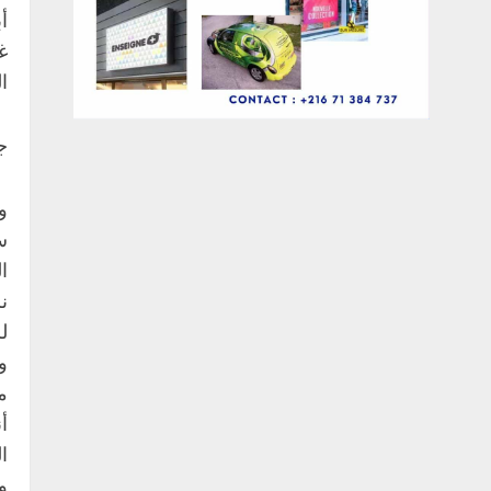
أ
غ
ا
ج
و
س
ا
ن
ل
و
م
أ
ا
و