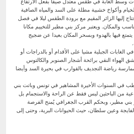
رات وسط الغابة في طقس معتدل صيفا بفعل الارتفاع
يام وأكواخ خشبية مطلة على السد والمياه الصافية
اج إليها الزائر المقيم مع برودة الطقس ليلا في فصل
اسب والمكان. ويعتبر مركز بني مطير للتخييم مكانا
 يتمتع فيها بالهدوء وبسحر المكان بعيدا عن ضجيج
ي الغابات الجبلية مشيا على الأقدام أو بالدراجات أو
ق الهواء النقي برائحة أشجار الصنوبر والكالتوس
ه ممارسة رياضة التجديف بالقوارب في بحيرة السد وأيضا
تقطب في السنوات الأخيرة المشاهير في تونس وباتت بني
اعية من الباحثين ليس فقط عن الراحة والاستجمام بل
ر بني مطير، وبحكم القرب الجغرافي يُمنح الفرصة
لفايجة وعين سلطان، حيث الحيوانات البرية، وحتى إلى