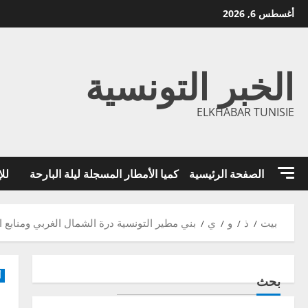
خطي
أغسطس 6, 2026
لى
لمحتوى
الخبر التونسية
ELKHABAR TUNISIE
الصفحة الرئيسية
كميا الأمطار المسجلة ليلة البارحة
للإ
بيت
ذ
و
ي
بني مطير التونسية درة الشمال الغربي ومنابع ال
أ
بحث