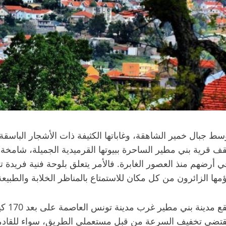
سط جبال خمير الشاهقة، وغاباتها الكثيفة ذات الأشجار الباسقة و
قف قرية بني مطير الساحرة ببيوتها القرميدية الجميلة، شامخ
ي أرضهم منذ العصور الغابرة. فالأمر يتعلق بلوحة فنية فريدة ت
ؤمها الزائرون من كل مكان للاستمتاع بالمناظر الخلابة والطبيع
تقع م
قتضي تخفيف السرعة من قبل مستعملي الطريق، سواء للقادمين 