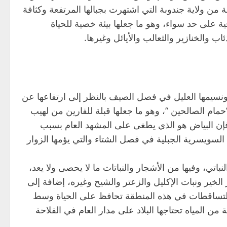
نة من ولاية جندوبة التي اشتهرت بجبالها المرتفعة وكثافة
ية على حد سواء، وهو ما جعلها بيئة خصية للحياة
اب والخنازير والثعالب والأيائل وغيرها.
نسيمها العليل في فصل الصيف بالنظر إلى ارتفاعها عن
 الصالحين “، وهو ما جعلها قبلة للفارين من لهيب
ن البياض هو الذي يطغى على المشهد العام بسبب
السويسرية الجبلية في فصل الشتاء والتي يؤمها الزوار
نباتي، وفيها من الأشجار والنباتات ما لا يحصى ولا يعد،
 الخير ونبات الإكليل والزعتر والشيح وغيره، إضافة إلى
 التساقطات في هذه المنطقة تحافظ على الحياة وسط
 من المياه تحتاجها البلاد على مدار العام في الفلاحة