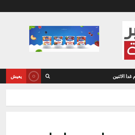
دا الاثنين
يعيش