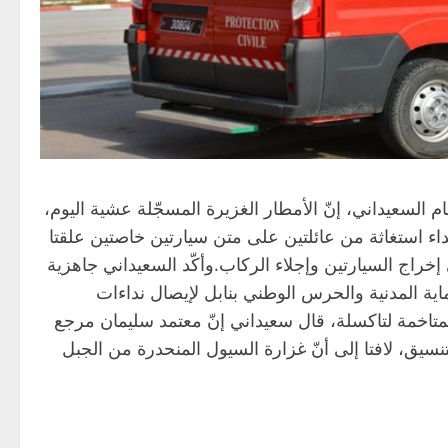
 السعيداني، إنّ الأمطار الغزيرة المسجّلة عشية اليوم،
اء استغاثة من عائلتين على متن سيارتين خاصتين علقتا
راج السيارتين وإجلاء الركاب.وأكّد السعيداني جاهزية
ماية المدنية والحرس الوطني بنابل لإيصال نداءات
اخمة لتاكسلة، قال سعيداني إنّ معتمد سليمان مرجع
نسيق، لافتا إلى أنّ غزارة السيول المنحدرة من الجبل