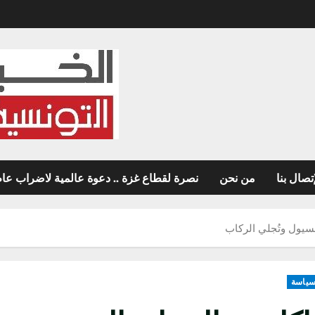
تصال بنا
من نحن
نصرة لقطاع غزة .. دعوة عالمية لاضراب عام غ
لسيول وتُجلي الركاب
ياسة