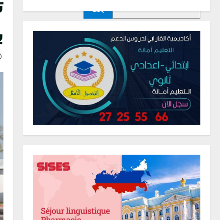
ت
بحث
ب