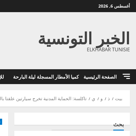
خطي
أغسطس 6, 2026
لى
لمحتوى
الخبر التونسية
ELKHABAR TUNISIE
الصفحة الرئيسية
كميا الأمطار المسجلة ليلة البارحة
للإ
بيت
ذ
و
ي
تاكلسة: الحماية المدنية تخرج سيارتين علقتا با
س
بحث