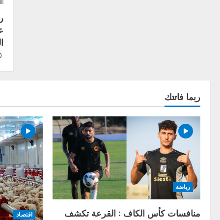
ر
ع
ا
ربما فاتتك
رياضة
منافسات كأس الكاف : القرعة تكشف
اقتصاد