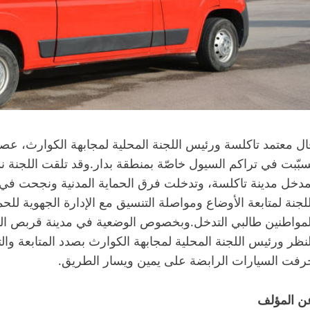
ال معتمد تاكلسة ورئيس اللجنة المحلية لمجابهة الكوارث، عصام
سبّبت في تراكم السيول خاصّة بمنطقة بدار.وقد تلقت اللجنة ند
مدخل مدينة تاكلسة، وتدخلت فرق الحماية المدنية ونجحت في إخ
للجنة لمتابعة الأوضاع ومواصلة التنسيق مع الإدارة الجهوية للح
لمواطنين طالبي التدخل.وبخصوص الوضعية في مدينة قربص المت
لنظر ورئيس اللجنة المحلية لمجابهة الكوارث بصدد المتابعة والت
رفت السيارات الرابضة على يمين ويسار الطريق.
ن المؤلف