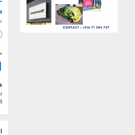
n
r
ش
P
:
ت
o
ا
s
t
ا