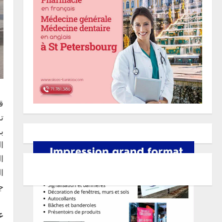
ق
ت
ب
ا
ا
ا
ج
ع