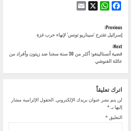
Email
WhatsApp
Facebook
X
P
Previous:
o
إسرائيل تقترح ‘سيناريو تونس’ لإنهاء حرب غزة
Next:
s
قضية أنستالينغو: أكثر من 30 سنة سجنا ضد زيتون وأفراد من
t
عائلة الغنوشي
n
a
اترك تعليقاً
v
لن يتم نشر عنوان بريدك الإلكتروني.
الحقول الإلزامية مشار
إليها بـ
*
i
التعليق
*
g