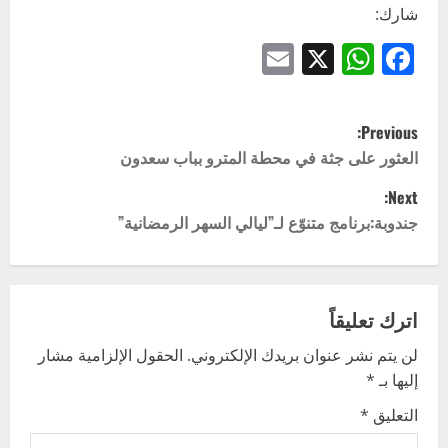
شارك:
Email
WhatsApp
Facebook
X
P
Previous:
o
العثور على جثة في محطة المترو بباب سعدون
Next:
s
جندوبة:برنامج متنوّع لـ”ليالي السهر الرمضانية”
t
n
اترك تعليقاً
a
لن يتم نشر عنوان بريدك الإلكتروني.
الحقول الإلزامية مشار
v
إليها بـ
*
i
التعليق
*