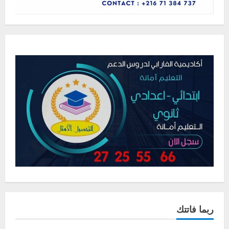
ربما فاتتك