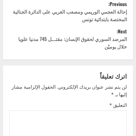
P
Previous:
o
إحالة العجمي الوريمي ومصعب الغربي على الدائرة الجنائية
المختصة بابتدائية تونس
s
Next:
t
المرصد السوري لحقوق الإنسان: مقتـ.ـل 745 مدنيا علويا
خلال يوميْن
n
a
v
اترك تعليقاً
لن يتم نشر عنوان بريدك الإلكتروني.
الحقول الإلزامية مشار
i
إليها بـ
*
g
التعليق
*
a
t