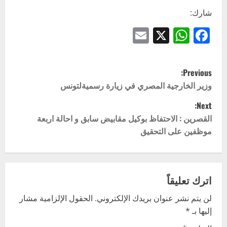
شارك:
Email
WhatsApp
Facebook
X
P
Previous:
o
وزير الخارجية المصري في زيارة رسميةلتونس
Next:
s
القصرين : الاحتفاظ بوكيل مقابيض سابق و احالة اربعة
t
موظفين على التحقيق
n
a
اترك تعليقاً
v
لن يتم نشر عنوان بريدك الإلكتروني.
الحقول الإلزامية مشار
إليها بـ
*
i