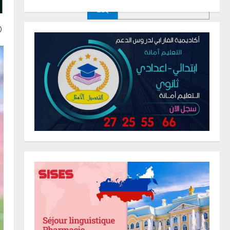
ا
بحث