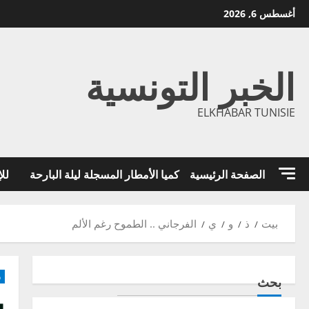
خطي
أغسطس 6, 2026
لى
لمحتوى
الخبر التونسية
ELKHABAR TUNISIE
الصفحة الرئيسية
كميا الأمطار المسجلة ليلة البارحة
للإ
بيت
ذ
و
ي
الفرجاني .. الطموح رغم الألم
ر
بحث