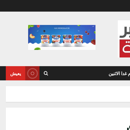
دا الاثنين
يعيش