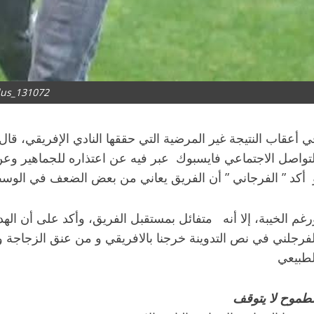
us_131072
ي أعقاب النتيجة غير المرضية التي حققها النادي الإفريقي، ق
لتواصل الاجتماعي فايسبوك عبر فيه عن اعتذاره للجماهير وعن ف
 أكد ” الفرجاني ” أن الفريق يعاني من بعض الضعف في الوسط
رغم الخيبة، إلا أنه متفائل بمستقبل الفريق، وأكد على أن ال
لفرجلني في نص التدوينة خرجنا بالافريقي و من عنق الزجاجة و 
لطبيعي
لطموح لا يتوقف