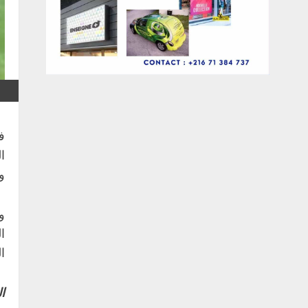
ف
ا
و
و
ا
ا
ا