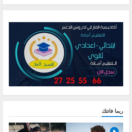
ربما فاتتك