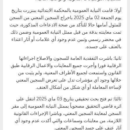
أولا: قامت النيابة العمومية بالمحكمة الابتدائية ببنزرت بتاريخ
يوم الجمعة 02 ماي 2025 باخراج السجين المعني من السجن
للمثول أمامها حالا للتأكد من صحة الادعاءات المذكورة، حيث
تمت معاينته بدقة من قبل ممثل النيابة العمومية وضمن ذلك
في محضر رسمي وتبين عدم وجود أي علامات أو آثار اعتداء
بالعنف على جسده.
ثانيا: باشرت التفقدية العامة للسجون والاصلاح اجراءاتها
الرقابية فورا وأجرت جميع المعاينات والاعمال الرقابية طبق
القانون واستمعت لجميع الأطراف المعنية، ولم يثبت من
خلالها وجود أي مؤشرات تدل على تعرض السجين المعني
لإساءة المعاملة أو أي شكل من أشكال العنف.
ثالثا: تم فتح بحث تحقيقي بتاريخ 03 ماي 2025 انتقل على
اثره قاضي التحقيق مصحوباً بممثل النيابة العمومية إلى مقر
السجن لمعاينة السجين المعني، وباشرا الإجراءات القانونية
اللازمة، من معاينات وسماعات والتي أكدت عدم وجود أي
آثار عنف على جسد السجين المعني.