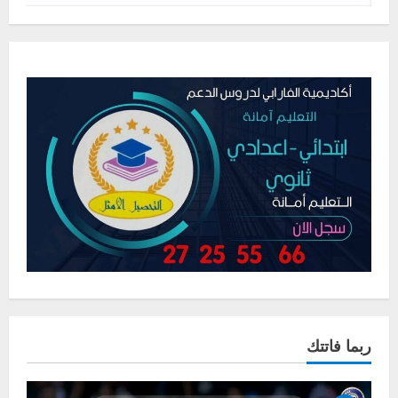
ربما فاتتك