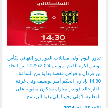
تدور اليوم أولى مقابلات الدور ربع النهائي لكأس
تونس لكرة القدم لموسم 2024ء2025 بين اتحاد
بن قردان و قوافل قفصة بداية من الساعة
14.30 بإدارة الحكم أمير لوصيف وفي غرفة
الفار خالد قويدر. مباراة ستكون منقولة على
الوطنية الأولى وفيما يلي بقية البرنامج:
الاحد 18 ماي 2024