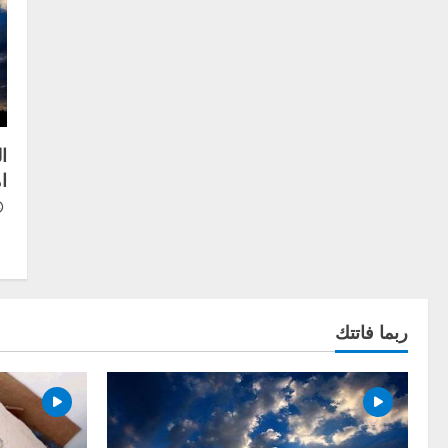
ا
ا
ربما فاتتك