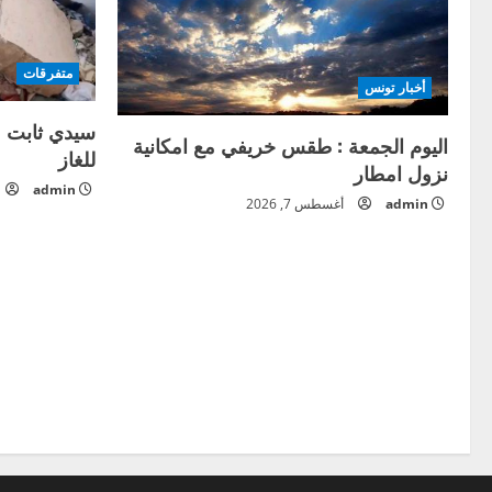
متفرقات
أخبار تونس
سيدي ثابت :
اليوم الجمعة : طقس خريفي مع امكانية
للغاز
نزول امطار
admin
admin
أغسطس 7, 2026