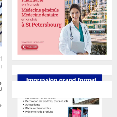
أ
ا
و
ل
و