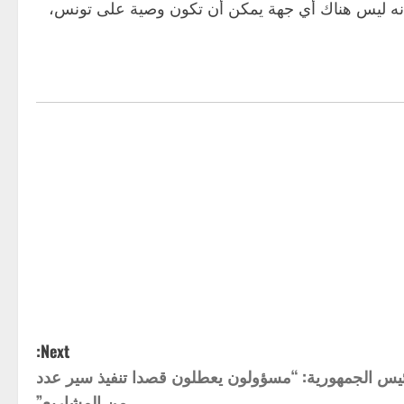
ه أنه ليس هناك أي جهة يمكن أن تكون وصية على تونس،
Next:
يس الجمهورية: “مسؤولون يعطلون قصدا تنفيذ سير عدد
من المشاريع”