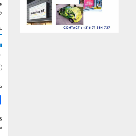
و
و
ع
n
r
ش
P
:
س
o