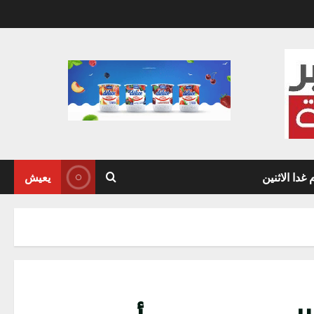
دا الاثنين
يعيش