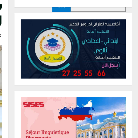
ر
بحث
ل