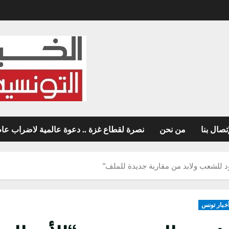
تصال بنا
من نحن
نصرة لقطاع غزة .. دعوة عالمية لاضراب عام غ
ود للشعب ولابد من مقاربة جديدة للملف”
خبار تونس