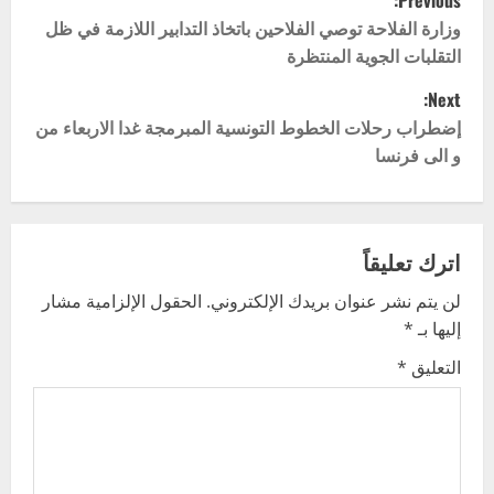
Previous:
o
وزارة الفلاحة توصي الفلاحين باتخاذ التدابير اللازمة في ظل
التقلبات الجوية المنتظرة
s
Next:
t
إضطراب رحلات الخطوط التونسية المبرمجة غدا الاربعاء من
و الى فرنسا
n
a
v
اترك تعليقاً
لن يتم نشر عنوان بريدك الإلكتروني.
الحقول الإلزامية مشار
i
إليها بـ
*
g
التعليق
*
a
t