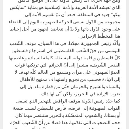
ومن جهة أخرى، أكّد رئيس الدّولة على أنّ الوضع الدقيق
الذي تعيشه الأمة العربية والأمة الإسلامية هو بمثابة “سايكس
بيكو” جديد في المنطقة، فبعد أن تمّ تقسيم الأمة إلى
مجموعة من الدّول تسعى الحركة الصهيونية اليوم إلى القضاء
على وجود الدّول ذاتها ولا بدّ أن تتعاضد الجهود من أجل إحباط
هذا المخطّط الإجرامي.
وأكّد رئيس الجمهورية مجدّدا، في هذا السياق، موقف الشّعب
التونسي من حقّ الشّعب الفلسطيني في استرجاع فلسطين
كلّ فلسطين وإقامة دولته المستقلة كاملة السيادة وعاصمتها
القدس الشّريف، مشيرا إلى أنّ الجرائم التي ترتكبها قوات
العدوّ الصهيوني على مرأى ومسمع من العالم كلّه تهدف لا
إلى الإبادة فحسب من تجويع واستهداف ممنهج للأطفال
والنساء والشيوخ والحرمان حتّى من قطرة ماء، بل إلى
ضرب الإرادة في التحرير، ولكن أنّى لها ذلك.
كما جدّد رئيس الدّولة موقفه الرافض للتهجير الذي تسعى
القوات الصهيونية إلى فرضه، فأرض فلسطين ليست ضيعة
أو بستانا، والشعوب المتمسّكة بالتحرير ستنتصر مهما كان
حجم التضحيات التي تقدّمها، هذا فضلا عن أنّ الشّعوب الحرّة