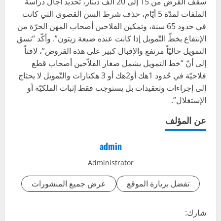
سقف القرض من 15 إلى 20 ألف دينار، تحديد آجال دراسة
الملفات لمدّة 5 أيّام، حذف شرط السن القصوى التي كانت
في حدود 65 سنة، وتمكين الفلاحين أصحاب المهن الحرّة من
الإنتفاع بخطّ التّمويل إذا كانت عنده ضيعة زيتون”. وأكّد “نسق
التمويل حاليّاً مرتفع والإقبال كبير على هذه القروض”، لافتاً
إلى أنّ “خط التمويل يشمل صغار الفلاّحين أصحاب قطع
فلاحيّة في حُدود 1هك أو2هك أو 3 هكتارات والتّمويل لا يحتاج
إلى إجراءات وتعقيدات بل يستوجب فقط إثبات الملكيّة أو
الإستغلال”.
عن المؤلف
admin
Administrator
تفضل بزيارة الموقع
عرض جميع المنشورات
شارك: