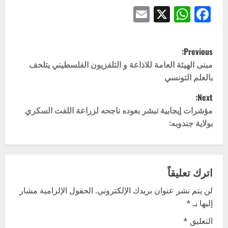
Email
WhatsApp
Facebook
X
P
Previous:
o
مبنى الهيئة العامة للاذاعة و التلفزيون الفلسطيني يتلحف
بالعلم التونسي
s
Next:
t
مؤشرات إيجابية تبشر بعوده ناجحه لزراعة اللفت السكري
بولاية جندوبه:
n
a
v
اترك تعليقاً
لن يتم نشر عنوان بريدك الإلكتروني.
الحقول الإلزامية مشار
i
إليها بـ
*
g
التعليق
*