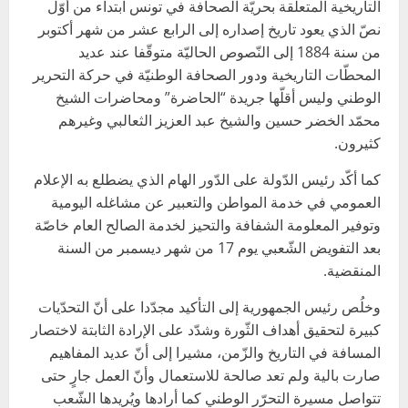
التاريخية المتعلّقة بحريّة الصحافة في تونس ابتداء من أوّل
نصّ الذي يعود تاريخ إصداره إلى الرابع عشر من شهر أكتوبر
من سنة 1884 إلى النّصوص الحاليّة متوقّفا عند عديد
المحطّات التاريخية ودور الصحافة الوطنيّة في حركة التحرير
الوطني وليس أقلّها جريدة “الحاضرة” ومحاضرات الشيخ
محمّد الخضر حسين والشيخ عبد العزيز الثعالبي وغيرهم
كثيرون.
كما أكّد رئيس الدّولة على الدّور الهام الذي يضطلع به الإعلام
العمومي في خدمة المواطن والتعبير عن مشاغله اليومية
وتوفير المعلومة الشفافة والتحيز لخدمة الصالح العام خاصّة
بعد التفويض الشّعبي يوم 17 من شهر ديسمبر من السنة
المنقضية.
وخلُص رئيس الجمهورية إلى التأكيد مجدّدا على أنّ التحدّيات
كبيرة لتحقيق أهداف الثّورة وشدّد على الإرادة الثابتة لاختصار
المسافة في التاريخ والزّمن، مشيرا إلى أنّ عديد المفاهيم
صارت بالية ولم تعد صالحة للاستعمال وأنّ العمل جارٍ حتى
تتواصل مسيرة التحرّر الوطني كما أرادها ويُريدها الشّعب