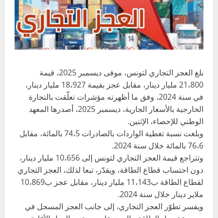
بلغ العجز التجاري لتونس، موفى ديسمبر 2025، قيمة
21،800 مليار دينار، مقابل عجز بقيمة 18،927 مليار دينار،
في سنة 2024، وفق ما أظهرته مؤشرات تعلّقت بالتجارة
الخارجية بالأسعار الجارية، ديسمبر 2025، أصدرها المعهد
الوطني للإحصاء، الإثنين.
وبلغت نسبة تغطية الواردات بالصادرات 74،5 بالمائة، مقابل
76،6 بالمائة خلال سنة 2024.
وتتراجع قيمة العجز التجاري لتونس إلى 10،656 مليار دينار،
دون احتساب قطاع الطاقة، ويقدّر، تبعا لذلك، العجز التجاري
لقطاع الطاقة ب11،143 مليار دينار، مقابل عجز ب10،869
ملاير دينار خلال سنة 2024.
ويفسر تطوّر العجز التجاري، إلى جانب العجز المسجل في