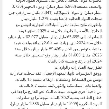
مجموعة مواد الطاقة، بالعجز على مستوى المواد الأوّلية
والنصف مصنعة (5،863 مليار دينار)، ومواد التجهيز (3،730
مليار دينار)، والمواد الاستهلاكية (2،341 مليار دينار)، في حين
سجلت المواد الغذائية فائضا بقيمة 1،279 مليار دينار.
وأظهرت نتائج متابعة تطور المبادلات التجارية لتونس مع
الخارج، بالأسعار الجارية، خلال سنة 2025، تطوّر قيمة
الصادرات إلى 63،695 مليار دينار، مقابل 62،077 مليار دينار،
خلال سنة 2024، اي بزيادة بنسبة 2،6 بالمائة وبلغت قيمة
مقتنيات تونس من الخارج 85،495 مليار دينار، خلال سنة
2025، مقابل 81،005 مليار دينار وقع تسجيلها خلال سنة
2024، أي بارتفاع بنسبة 5،5 بالمائة.
تطوّر بنية الصادرات والواردات
ووفق المؤشرات ذاتها، لمعهد الإحصاء، فقد سجلت صادرات
تونس من الفسفاط ومشتقاته، ارتفاعا بنسبة 15 بالمائة،
والصناعات الميكانيكية والكهربائية، بنسبة 8،7 بالمائة.
من ناحية أخرى شهدت مبيعات البلاد نحو الخارج تراجعا في
قطاع الطاقة، بنسبة 30،2 بالمائة، نتيجة تراجع صادرات
المواد المكررة (1،009 مليار دينار مقابل 1،836 مليار دينار)،