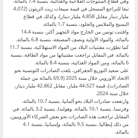
وفي قطاع المنتوجات الفلاحية والغذائية، بنسبة 7،4 بالمائة،
تبعا للتراجع المسجل في قيمة مبيعات زيت الزيتون (4،072
مليار دينار مقابل 4،858 مليار دينار)، وكذلك في قطاع
النسيج والملابس والجلود، بنسبة 1،7 بالمائة.
واقتنت تونس من الخارج مواد التجهيز أكثر، بنسبة 14،4
بالمائة، والمواد الأولية ونصف المصنعة، بنسبة 6،8 بالمائة.
كما تطوّرت مقتنيات البلاد من المواد الاستهلاكية، بنسبة 11،7
بالمائة. في المقابل تراجعت مقتنياتها من مواد الطاقة، بنسبة
6 بالمائة، ومن المواد الغذائية، بنسبة 8،4 بالمائة.
على صعيد التوزيع الجغرافي، بلغت الصادرات التونسية نحو
الاتحاد الأوروبي خلال سنة 2025 (69،9 بالمائة من جملة
الصادرات)، قيمة 44،527 مليار، مقابل 42،862 مليار دينار،
خلال سنة 2024.
وارتفعت صادرات البلاد نحو ألمانيا، بنسبة 10،7 بالمائة،
وفرنسا، بنسبة 10،1 بالمائة، وهولندا، بنسبة 3،2 بالمائة. في
المقابل تراجعت هذه الصادرات نحو بعض الشركاء الأوروبيين،
من ذلك إيطاليا، بنسبة 9،5 بالمائة، وإسبانيا، بنسبة 4،1
بالمائة.