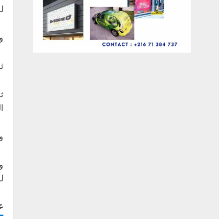
ل
و 
ثم
ا
و 
و
ل
ع