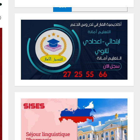
ج
بحث