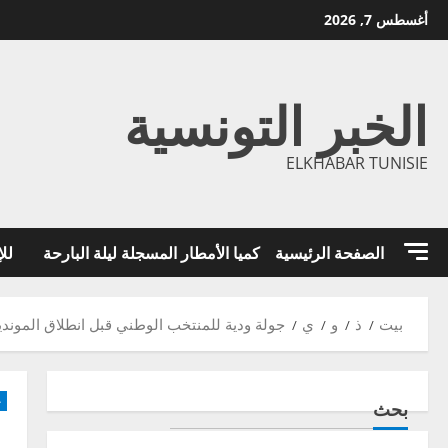
خطي
أغسطس 7, 2026
لى
لمحتوى
الخبر التونسية
ELKHABAR TUNISIE
الصفحة الرئيسية
كميا الأمطار المسجلة ليلة البارحة
للإ
بيت
ذ
و
ي
جولة ودية للمنتخب الوطني قبل انطلاق الموندي
-
بحث