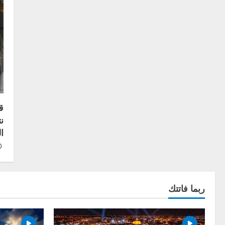
ق
ن
ا
ربما فاتتك