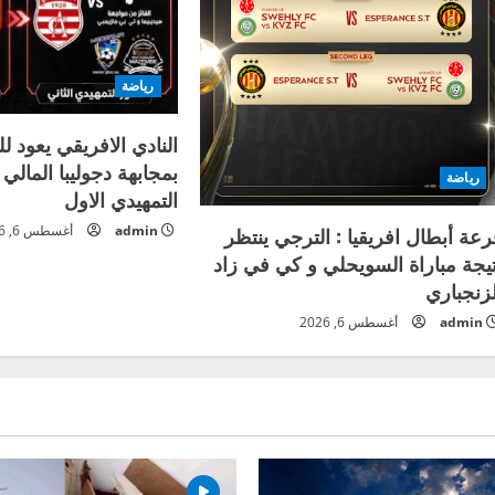
رياضة
النادي الافريقي يعود لل
بمجابهة دجوليبا المالي
رياضة
التمهيدي الاول
admin
أغسطس 6, 2026
رعة أبطال افريقيا : الترجي ينتظر
تيجة مباراة السويحلي و كي في زاد
لزنجباري
admin
أغسطس 6, 2026