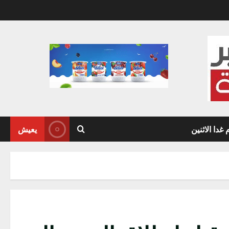
دا الاثنين
يعيش