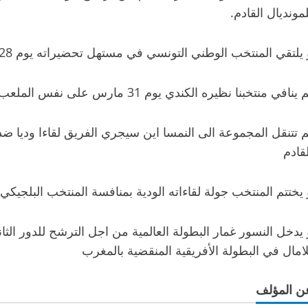
لمونديال القادم.
يلتقي المنتخب الوطني التونسي في مستهل تحضيراته يوم 28 الجاري نظيره الهايتي في مدينة تورنتي بكندا.
 ينافي منتخبنا نظيره الكندي يوم 31 مارس على نفس الملعب
لقادم
يختتم المنتخب جولة لقاءاته الودية بمنافسة المنتخب البلجيكي في مدين
 يدخل النسور غمار البطولة العالمية من اجل الترشح للدور الث
لامال في البطولة الأفريقية المنقضية بالمغرب
ن المؤلف