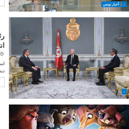
-
أخبار تونس
رئ
ان
ديس
-