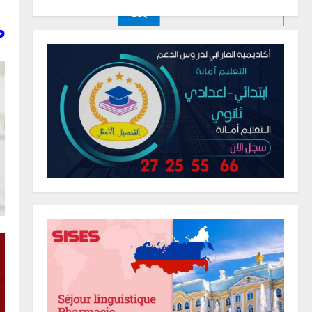
بحث
ص