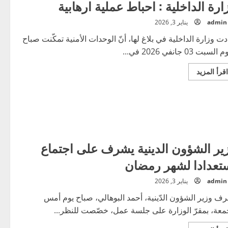
ارة الداخلية : احباط عملية ارهابية
admin
يناير 3, 2026
دت وزارة الداخلية في بلاغ لها، أنّ الوحدات الأمنية تمكّنت صباح
السبت 03 جانفي 2026 في...
اقرأ
اقرأ المزيد
المزيد
عن
وزارة
الداخلية
:
احباط
عملية
ارهابية
ير الشؤون الدينية يشرف على اجتماع
تعدادا لشهر رمضان
admin
يناير 3, 2026
ف وزير الشؤون الدّينية، أحمد البوهالي، صباح يوم أمس
معة، بمقرّ الوزارة على جلسة عمل، خصّصت للنظر...