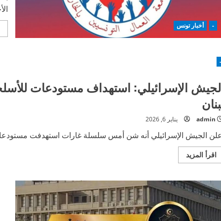
الأ
-
أخبار تونس
لجيش الإسرائيلي: استهداف مستودعات للأسلح
بنان
admin
يناير 6, 2026
علن الجيش الإسرائيلي أنه شن أمس سلسلة غارات استهدفت مستودعات
اقرأ
اقرأ المزيد
المزيد
عن
الجيش
الإسرائيلي:
استهداف
مستودعات
للأسلحة
ومواقع
لـ”حزب