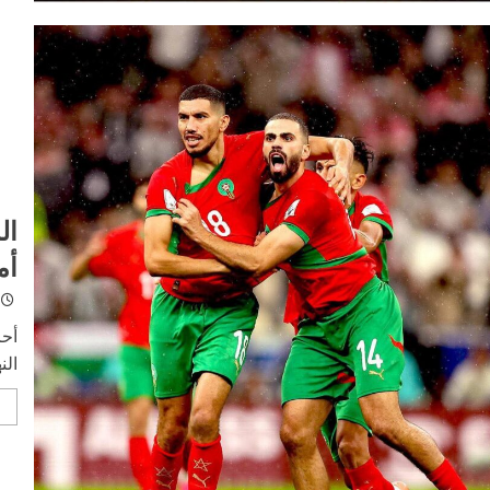
ال
أم
الن