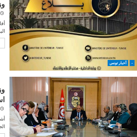
وز
الله”
و”حماس”
في
لبنان
أفا
اليوم 
-
أخبار تونس
وز
اس
أشر
الج