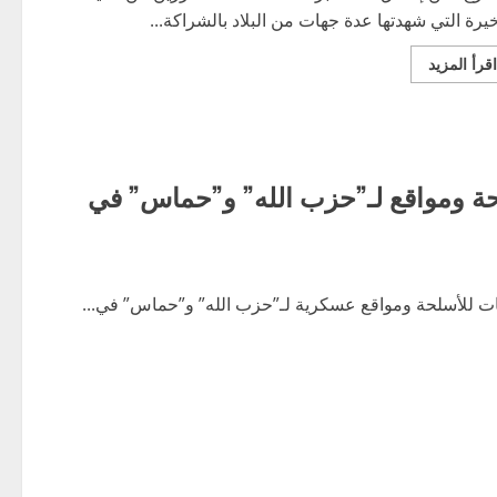
خيرة التي شهدتها عدة جهات من البلاد بالشراكة...
اقرأ
اقرأ المزيد
المزيد
عن
جامعة
العمال
التونسيين
بالخارج
تدعو
ة ومواقع لـ”حزب الله” و”حماس” في
الجالية
التونسية
إلى
مُساندة
العائلات
المُتضررة
من
الفيضانات
 للأسلحة ومواقع عسكرية لـ”حزب الله” و”حماس” في...