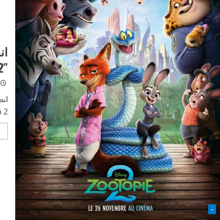
2″ يحطم الأرقام الق
انط
Zootopia 2
-