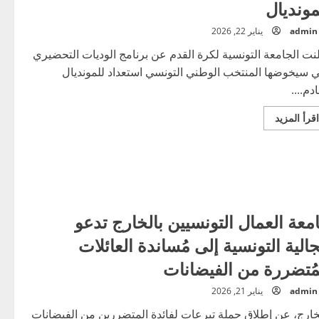
مونديال
admin
يناير 22, 2026
نت الجامعة التونسية لكرة القدم عن برنامج الوديات التحضيري
ي سيخوضها المنتخب الوطني التونسي استعداد للمونديال
ادم....
اقرأ
اقرأ المزيد
المزيد
عن
جولة
ودية
للمنتخب
الوطني
قبل
انطلاق
المونديال
معة العمال التونسيين بالخارج تدعو
جالية التونسية إلى مُساندة العائلات
مُتضررة من الفيضانات
admin
يناير 21, 2026
خارج، عن إطلاق حملة تبرعات لفائدة المتضررين من الفيضانات