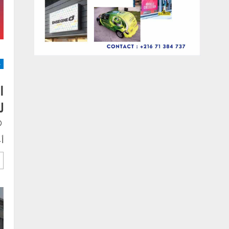
-
ا
ل
أ