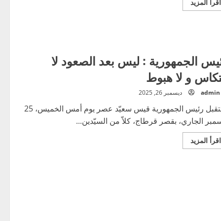
اقرأ
اقرأ المزيد
المزيد
عن
وزير
الشؤون
الدينية
يشرف
على
يس الجمهورية : ليس بعد الصعود لا
اجتماع
استعدادا
لشهر
تكاس و لا هبوط
رمضان
admin
ديسمبر 26, 2025
استقبل رئيس الجمهورية قيس سعيّد عصر يوم أمس الخميس، 25
مبر الجاري، بقصر قرطاج، كلاّ من السيّدين...
اقرأ
اقرأ المزيد
المزيد
عن
رئيس
الجمهورية
:
ليس
بعد
الصعود
لا
انتكاس
و