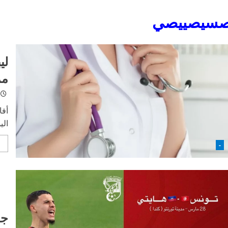
سيصييصي
لي
مم
أفا
الي
-
جو