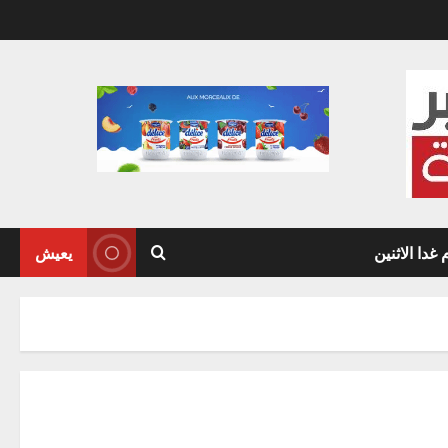
دا الاثنين
يعيش