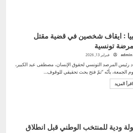
بيا : ايقاف شخصين في قضية مقتل
رضة تونسية
admin
فبراير 13, 2026
د رئيس المرصد التونسي لحقوق الإنسان، مصطفى عبد الكبير،
وم الجمعة، بأنّه “تمّ فتح بحث تحقيقي للوقوف...
اقرأ
اقرأ المزيد
المزيد
عن
ليبيا
:
ايقاف
شخصين
في
قضية
مقتل
لة ودية للمنتخب الوطني قبل انطلاق
ممرضة
تونسية