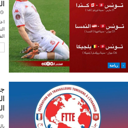
ال
اعل
الت
الق
-
رياضة
جا
ال
ال
بال