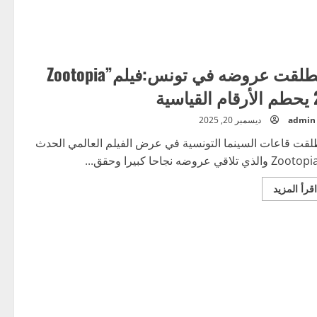
لا
هبوط
انطلقت عروضه في تونس:فيلم”Zootopia
ياسية
admin
ديسمبر 20, 2025
لقت قاعات السينما التونسية في عرض الفيلم العالمي الحدث
 والذي تلاقي عروضه نجاحا كبيرا وحقق...
اقرأ
اقرأ المزيد
المزيد
عن
انطلقت
عروضه
في
تونس:فيلم”Zootopia
2″
يحطم
الأرقام
القياسية