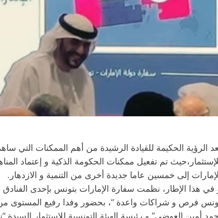
عد الرؤية الحكيمة للقيادة الرشيدة من أهم الممكنات التي سا
لإستثمار،حيث تم تفعيل ممكنات الحكومة الذكية و إعتماد المناهج 
لإمارات إلى خمسين عاما جديدة أخرى من التنمية و الازدهار.
 في هذا الإطار، نظمت سفارة الإمارات بتونس بإحدى الفنادق ا
ونس فرص و شراكات واعدة “، بحضور وفدا رفيع المستوى من غر
حمد أمين العوضي” و رئيسة الهيئة التونسية للإستثمار السيدة “نا