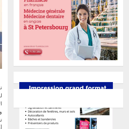
ت
ل
ا
و
ت
أ