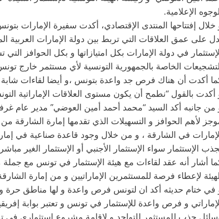
لوجوه الإعلامية.
 خلال إفتتاحها المنتدى الإقتصادي، أكدت سفيرة الإمارات بتونس
دل على عمق العلاقات التي تربط بين دولة الإمارات العربية الم
لإستثمار في دولة الإمارات بكل امتيازاتها و بكل الحوافز التي 
لتشجيعات الخاصة بالجمهورية التونسية لأي مستثمر خارج تونس
ما أكدت أن هناك فرص جد واعدة بتونس ،و أيضا لقاءات شابة و
 أكدت بالقول “نطمح أن يكون مستوى العلاقات الإماراتية التونس
 من جانبه أكد السيد “محمد أحمد أمين العوضي” مدير عام غرفة 
وجز لأهم الحوافز و التسهيلات الذي تقدمها إمارة الشارقة م
لإمارات في الشارقة ، و من خلال وجود قاعدة صناعية في إمار
جذب الإستثمار سواء الإستثمار الأجنبي أو الإستثمار الغير مباشر
ما أشار أنه عقد لقاءات مع هيئة الإستثمار في تونس مع جملة 
لهيئة لإعطاء فرصة للمستثمرين الإماراتيين و من إمارة الشارق
 في ختام حديثه أكد ان لتونس فرص واعدة و لها مناطق حرة و
لإماراتي و فرص واعدة للإستثمار في تونس و تعتبر بوابة إفريقي
سائل جذب للمستثمر للتواجد و لإقامة مشروع استثماري في ت