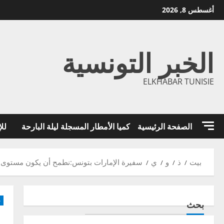
خطي
أغسطس 8, 2026
لى
لمحتوى
الخبر التونسية
ELKHABAR TUNISIE
الصفحة الرئيسية
كميا الأمطار المسجلة ليلة البارحة
للإ
بيت
ذ
و
ي
سفيرة الإمارات بتونس:نطمح أن يكون مستوى العل
-
بحث