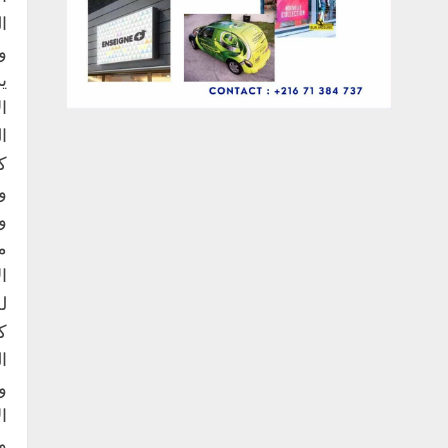
ا
و
ي
ا
ا
ك
و
و
م
ا
ل
ك
ا
و
ا
و