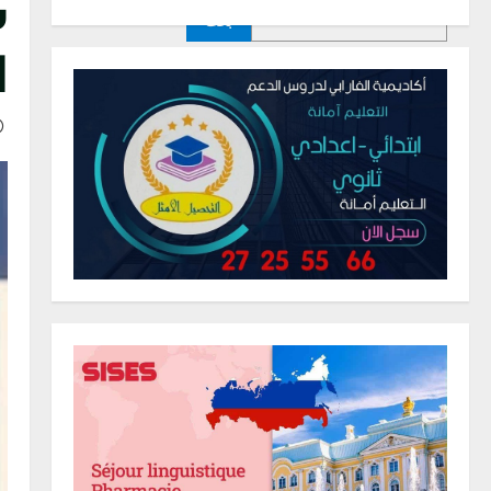
س
بحث
ا