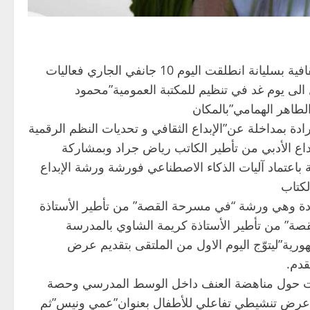
بإشراف المكتبة الجهوية بسليانة والمندوبية الجهوية للشؤون الثقافية بسليانة انطلقت اليوم 10 جانفي الجاري فعاليات
صل الى يوم غد في تنظيم للمكتبة العمومية”محمود
لطاهر الهمامي”بالمكان
دة بمداخلة عن”الإبداع الثقافي و تحديات النظم الرقمية
اع الأدبي من تأطير الكاتب رياض جراد وبمشاركة
اعتماد آليات الذكاء الاصطناعي فورشة ورشة الإبداع
لكتاب
دة وهي ورشة “في مسرحة القصة” من تأطير الأستاذة
صة” من تأطير الأستاذة كريمة الشاوي بالمدرسة
هورية”ليتوّج اليوم الاول من الملتقى بتقديم عرض
قدم.
ة من المداخلات حول مناهضة العنف داخل الوسط المدرسي وحصة
ديم عرض تنشيطي تفاعلي للأطفال بعنوان”عمي ونيس”ثم