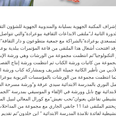
لدورة الثانية لـ”ملتقى الابداعات الثقافية ببوعرادة”والتي تتوا
لمسعدي بوعرادة”بالشراكة مع جمعية متطوعون و دار الثقافة”ا
قد افتتحت أشغال هذا الملتقى من قاعة المؤتمرات ببلدية بوعرا
 التكنولوجيا”ثم انتظمت مجموعة من الورشات وهي ورشة الإبد
جموعة من كاتبات ورشة الكتاب ثم انتظمت ورشة إنتاج القصة ب
لأدبي من تأطير الكاتبة جميلة الشريف وبمشاركة كتاب ورشة ا
ما انتظمت مجموعة من الورشات بالمؤسسات التربوية ببوعرا
مل النوري بالمدرسة الابتدائية سيدي عرفة و”ورشة مسرحة الق
لابتدائية نهج نابل وورشة في الإلقاء و الموسيقي بمدرسة “الجم
نشيطي تفاعلي بعنوان”نحب نعيش”مع كورال المعالي لنبيل الم
ويختتم الملتقى غدا 11 جانفي الجاري مع مجموع
نشيطية لفائدة تلامذة المدرسة الابتدائية ” ابن خلدون”ثم تق