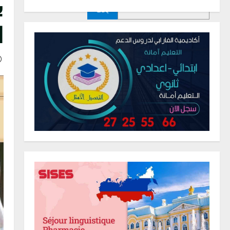
ب
بحث
ا