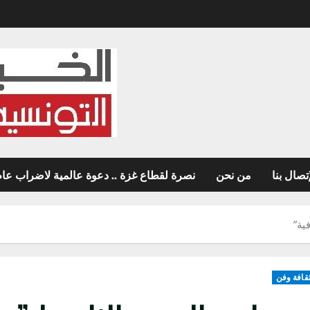
تصال بنا
من نحن
نصرة لقطاع غزة .. دعوة عالمية لاضراب عام غ
فية”
قافة وفن