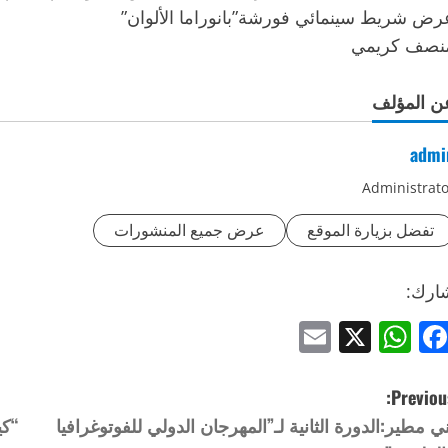
رض شريط سينمائي فورشة”بانوراما الألوان”
نصف كريمي
ن المؤلف
admi
Administrato
تفضل بزيارة الموقع
عرض جميع المنشورات
ارك:
Email
WhatsApp
Facebook
X
Previous
ني مطير:الدورة الثانية لـ”المهرجان الدولي للفوتوغرافيا
“كي