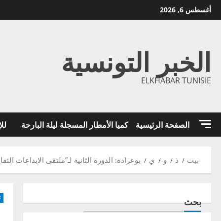
خطي
أغسطس 6, 2026
لى
لمحتوى
الخبر التونسية
ELKHABAR TUNISIE
الصفحة الرئيسية
كميا الأمطار المسجلة ليلة البارحة
للإ
بيت
ذ
و
ي
بوعرادة: الدورة الثانية لـ”ملتقى الابداعات الثقا
ث
بحث