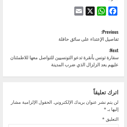
Email
WhatsApp
Facebook
X
P
Previous:
o
تفاصيل الإعتداء على سائق حافلة
Next:
s
سفارة تونس بأنقرة تدعو التونسيين للتواصل معها للاطمئنان
t
عليهم بعد الزلزال الذي ضرب المدينة
n
a
اترك تعليقاً
v
لن يتم نشر عنوان بريدك الإلكتروني.
الحقول الإلزامية مشار
إليها بـ
*
i
التعليق
*
g