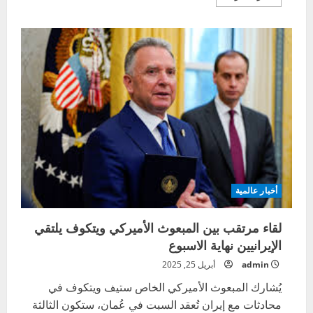
المزيد
عن
شارع
باسم
الطالب
التونسي
‘فارس
خالد’
في
قلب
جنين
الفلسطينية
أخبار عالمية
لقاء مرتقب بين المبعوث الأميركي ويتكوف يلتقي
الإيرانيين نهاية الاسبوع
admin
أبريل 25, 2025
يُشارك المبعوث الأميركي الخاص ستيف ويتكوف في
محادثات مع إيران تُعقد السبت في عُمان، ستكون الثالثة