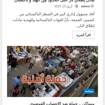
admin
أبريل 25, 2025
أفاد مسؤول إداري كبير في الشطر الباكستاني من
كشمير، الجمعة، بأنَّ القوات الباكستانية والهندية تبادلت
إطلاق النار...
اقرأ
اقرأ المزيد
المزيد
عن
تبادل
إطلاق
نار
على
الحدود
بين
الهند
و
باكستان
سياسة
مساكن .. حملة ضد الانتصاب الفوضوي