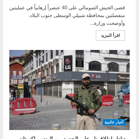
قضى الجيش الصومالي على 40 عنصراً إرهابياً في عمليتين
منفصلتين بمحافظة شبيلي الوسطى جنوب البلاد.
وأوضحت وزارة...
اقرأ
اقرأ المزيد
المزيد
عن
الجيش
الصومالي
يقضي
على
العشرات
من
العناصر
الإرهابية
أخبار عالمية
تبادل إطلاق نار على الحدود بين الهند و باكستان