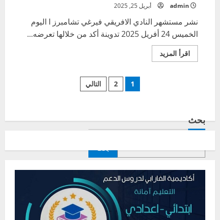
admin
أبريل 25, 2025
نشر مستشهر النادي الافريقي فيرغي تشامبرز ا اليوم
الخميس 24 أفريل 2025 تدوينة أكد من خلالها تعرضه...
اقرأ
اقرأ المزيد
المزيد
عن
فيرجي
تعدد
شامبر
1
2
التالي
تعرضت
للإعتداء
صفحات
..
و
أتفهم
بحث
المقالات
غضب
الجماهير
بحث