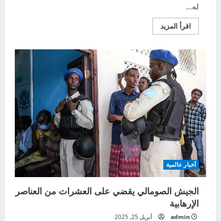
له...
اقرأ
اقرأ المزيد
المزيد
عن
لقاء
مرتقب
بين
المبعوث
الأميركي
ويتكوف
يلتقي
الإيرانيين
نهاية
الاسبوع
أخبار عالمية
الجيش الصومالي يقضي على العشرات من العناصر
الإرهابية
admin
أبريل 25, 2025