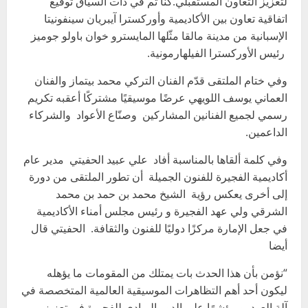
لتعزيز التعاون المستقبلي.كنا تم في ذات السياق توقيع
اتفاقية تعاون بين الأكاديمية وأوركسترا آيبريان سينفونيتا
الإسبانية من مدينة مالقا مثّلها المايسترو خوان باولو جوميز
رئيس الأوركسترا الفيلهارمونية.
وفي ختام الملتقى قدّم الفنان التركي محمد بيتماز والفنان
العماني يوسف اللويهي عرضًا موسيقيًا مشتركًا أعقبه تكريم
رسمي لجميع الفنانين المشاركين وصنّاع الأعواد والشركاء
الداعمين.
وفي كلمة ألقاها بالمناسبة أفاد علي عبيد الحفيتي مدير عام
أكاديمية الفجيرة للفنون الجميلة أن تطور الملتقى من دورة
إلى أخرى يعكس رؤية الشيخ محمد بن حمد بن محمد
الشرقي ولي عهد الفجيرة و رئيس مجلس أمناء الأكاديمية
في جعل الإمارة مركزًا دوليًا للفنون والثقافة. الحفيتي قال
أيضا
“نؤمن بأن هذا الحدث بات يمتلك من المقومات ما يؤهله
ليكون أحد أهم التظاهرات الموسيقية العالمية المتخصصة في
آلة العود و مؤشرًا على الدور الريادي للفجيرة في تعزيز