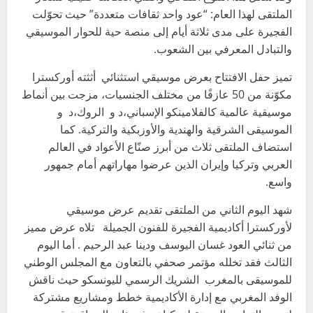
الملتقى لهذا العام: “عود واحد ثقافات متعددة” حيث تحوّلت
الفجيرة على مدى ثلاثة أيام إلى منصة حية للحوار الموسيقي
والتبادل المعرفي بين الشعوب.
تميز حفل الافتتاح بعرض موسيقي استثنائي أثثته أوركسترا
مكوّنة من 50 عازفًا من مختلف الجنسيات، مزجت بين أنماط
موسيقية عالمية كالفلامينكو الإسباني،د و الروك،د و
الموسيقى الشرقية والهندية والأوزبكية والتركية. كما
استضاف الملتقى ثلاث من أبرز صنّاع الأعواد في العالم
العربي وتركيا وإيران الذين عرضوا مهاراتهم أمام جمهور
واسع.
شهد اليوم الثاني من الملتقى تقديم عرض موسيقي
لأوركسترا أكاديمية الفجيرة للفنون الجميلة تلاه عرض مميز
من ثنائي العود غسان اليوسف ودينا عبد الرحيم . أما اليوم
الثالث فقد تخلله مؤتمر صحفي بالتعاون مع المجلس الوطني
للموسيقى بالمغرب الشريك الرسمي لليونسكو حيث ناقش
الوفد المغربي مع إدارة الأكاديمية خطط ومشاريع مشتركة