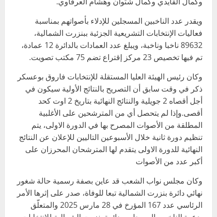
وكمال القايدي وكمال شتوان وهشام العرفاوي.
ويقدر عدد الناخبين المسجلين للإدلاء بأصواتهم بمناسبة
فعاليات الإنتخابات التشريعية الجزئية ببنزرت الشمالية،
89632 ناخبا وناخبة، ويبلغ عدد العمادات بالدائرة 12 عمادة،
تم فيها تخصيص 23 مركز إقتراع تضم 75 مكتب تصويت.
وكان رئيس الهيئة العليا المستقلة للإنتخابات فاروق بوعسكر
ذكر في وقت سابق أن التصريح بالنتائج الأولية سيكون في
أجل أقصاه 2 جويلية والنتائج النهائية بتاريخ 2 اوت كحد
أقصى.وإذا لم يتحصل أي من المترشحين على الأغلبية
المطلقة من الأصوات المصرح بها في الدورة الاولى، يتم
تنظيم دورة ثانية خلال الأسبوعين التاليين للإعلان عن النتائج
النهائية للدورة الاولى يتقدم لها المترشحان المحرزان على
أكبر عدد من الأصوات
وكان مجلس نواب الشعب قد عاين بصفة رسمية حالة شغور
نهائي دائرة بنزرت الشمالية تبعا للوفاة، صدر على إثرها الأمر
الرئاسي عدد 167 المؤرخ في 28 مارس 2025 والمتعلّق