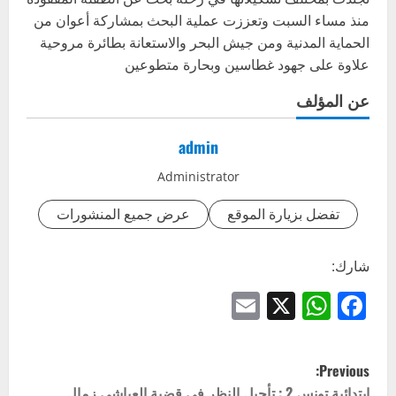
منذ مساء السبت وتعززت عملية البحث بمشاركة أعوان من
الحماية المدنية ومن جيش البحر والاستعانة بطائرة مروحية
علاوة على جهود غطاسين وبحارة متطوعين
عن المؤلف
admin
Administrator
تفضل بزيارة الموقع
عرض جميع المنشورات
شارك:
Email
WhatsApp
Facebook
X
P
Previous:
إبتدائية تونس 2 : تأجيل النظر في قضية العياشي زمال