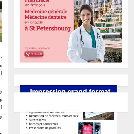
م
ا
و
و
ا
و
و