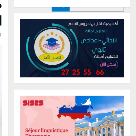
بحث
ا