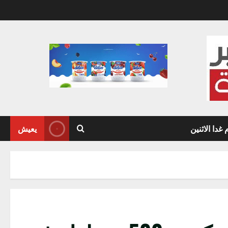
دا الاثنين
يعيش