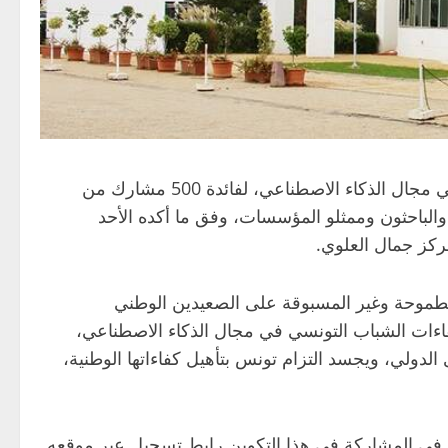
ينظّم مركز الحساب الخوارزمي تكوينا معتمدا مجانيا عن بعد، في مجال الذكاء الاصطناعي، لفائدة 500 مشارك من
الباحثون وممثلو المؤسسات، وفق ما أكده الأحد
ركز جمال العلوي.
ة الطموحة وغير المسبوقة على الصعيدين الوطني
فاءات الشباب التونسي في مجال الذكاء الاصطناعي،
دولي، ويجسد التزام تونس بتأهيل كفاءاتها الوطنية،
في المشاركة في هذا التكوين رابط تسجيل عبر موقعه