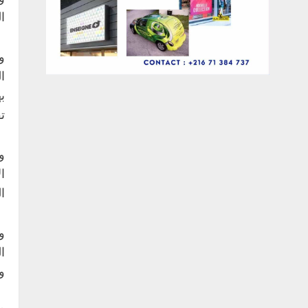
ا
و
ا
ب
ت
و
ا
ا
و
ا
و