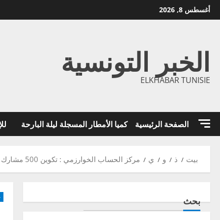
خطي
أغسطس 8, 2026
لى
لمحتوى
الخبر التونسية
ELKHABAR TUNISIE
الصفحة الرئيسية
كميا الأمطار المسجلة ليلة البارحة
للإ
بيت
ذ
و
ي
مركز الحساب الخوارزمي : تكوين 500 مشارك في الذكاء الإصطناعي
-
بحث