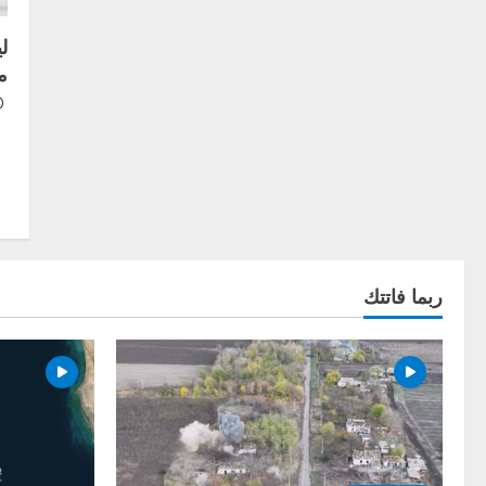
ل
م
ربما فاتتك