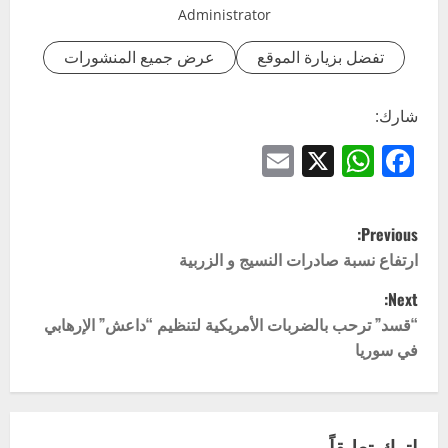
Administrator
تفضل بزيارة الموقع
عرض جميع المنشورات
شارك:
Email
WhatsApp
Facebook
X
P
Previous:
o
ارتفاع نسبة صادرات النسيج و الزربية
Next:
s
“قسد” ترحب بالضربات الأمريكية لتنظيم “داعش” الإرهابي
t
في سوريا
n
a
اترك تعليقاً