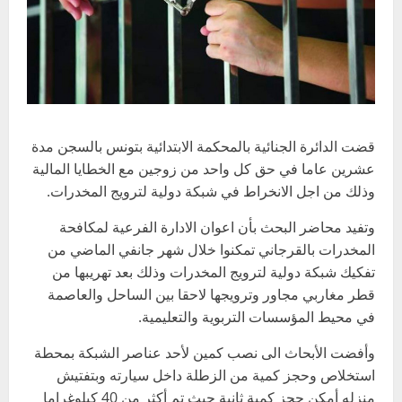
قضت الدائرة الجنائية بالمحكمة الابتدائية بتونس بالسجن مدة
عشرين عاما في حق كل واحد من زوجين مع الخطايا المالية
وذلك من اجل الانخراط في شبكة دولية لترويج المخدرات.
وتفيد محاضر البحث بأن اعوان الادارة الفرعية لمكافحة
المخدرات بالقرجاني تمكنوا خلال شهر جانفي الماضي من
تفكيك شبكة دولية لترويج المخدرات وذلك بعد تهريبها من
قطر مغاربي مجاور وترويجها لاحقا بين الساحل والعاصمة
في محيط المؤسسات التربوية والتعليمية.
وأفضت الأبحاث الى نصب كمين لأحد عناصر الشبكة بمحطة
استخلاص وحجز كمية من الزطلة داخل سيارته وبتفتيش
منزله أمكن حجز كمية ثانية حيث تم أكثر من 40 كيلوغراما